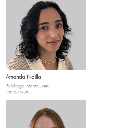
Amanda Nailla
Psicóloga Infantojuvenil
CRP 06/195405