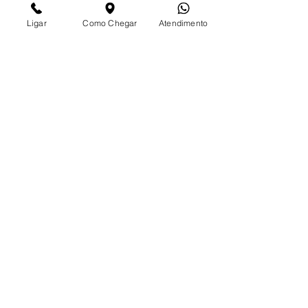
Ligar
Como Chegar
Atendimento
Daila Guedes
Neuropsicóloga Infantojuvenil
CRP 06/147265
Milena Rossi