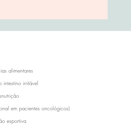
cias alimentares
intestino irritável
snutrição
ional em pacientes oncológicos)
ão esportiva