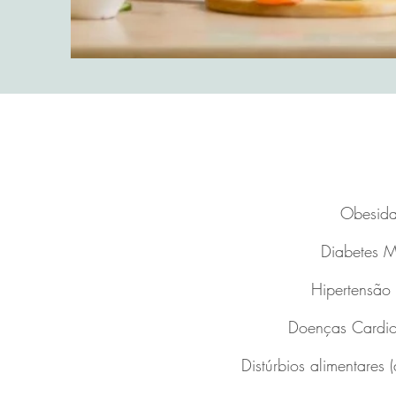
Obesid
Diabetes Me
Hipertensão 
Doenças Cardio
Distúrbios alimentares 