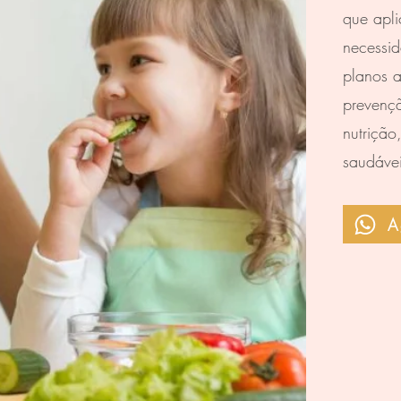
que apli
necessid
planos a
prevenç
nutrição
saudávei
A