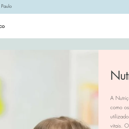
 Paulo
co
Nut
A Nutriç
como os 
utilizad
vitais. O