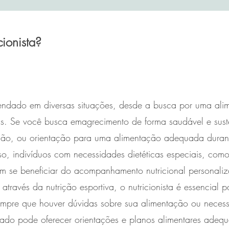
ionista?
mendado em diversas situações, desde a busca por uma ali
as. Se você busca emagrecimento de forma saudável e sust
nsão, ou orientação para uma alimentação adequada dura
sso, indivíduos com necessidades dietéticas especiais, como
em se beneficiar do acompanhamento nutricional personali
ravés da nutrição esportiva, o nutricionista é essencial pa
sempre que houver dúvidas sobre sua alimentação ou necess
ficado pode oferecer orientações e planos alimentares adeq