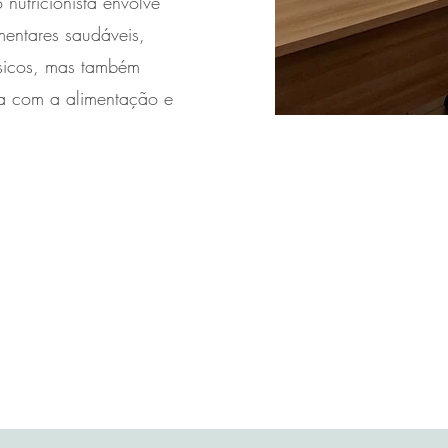
 nutricionista envolve
mentares saudáveis,
ísicos, mas também
va com a alimentação e