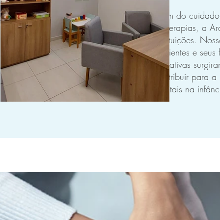
Além do cuidado 
de terapias, a A
instituições. No
pacientes e seus 
iniciativas surg
contribuir para 
mentais na infânc