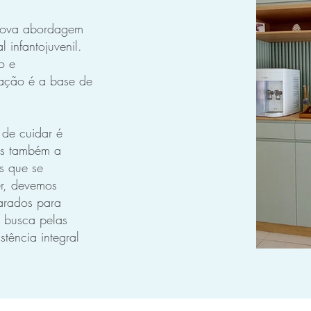
 nova abordagem
infantojuvenil.
o e
cação é a base de
 de cuidar é
mas também a
s que se
r, devemos
parados para
a busca pelas
tência integral