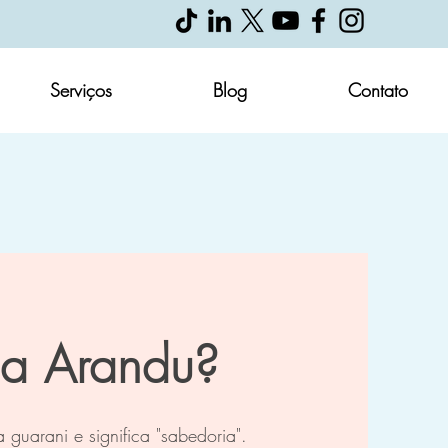
Serviços
Blog
Contato
ica Arandu?
guarani e significa "sabedoria".