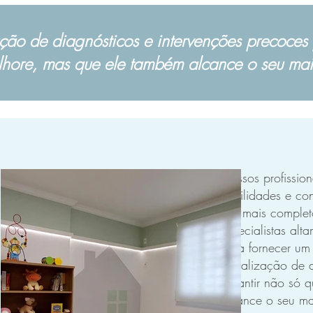
ção de diagnósticos e intervenções precoces
lhore, mas que ele também alcance o seu maio
Nossos profissio
habilidades e co
vez mais complet
especialistas al
para fornecer um
a realização de 
garantir não só 
alcance o seu ma