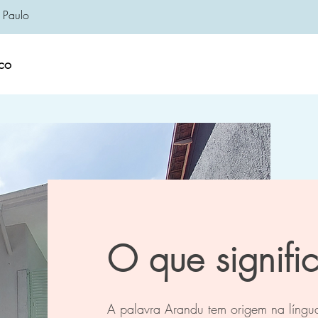
 Paulo
co
O que signif
A palavra Arandu tem origem na língua 