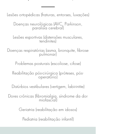
Lesões ortopédicas (fraturas, entorses, luxações)
Doenças neurológicas (AVC, Parkinson,
paralisia cerebral)
Lesões esportivas (distensões musculares,
tendinites)
Doenças respiratórias (asma, bronquite, fibrose
pulmonar)
Problemas posturais (escoliose, cifose)
Reabilitação pós-cirúrgica (próteses, pós-
operatório)
Distúrbios vestibulares (vertigem, labirintite)
Dores crônicas (fibromialgia, síndrome da dor
miofascial)
Geriatria (reabilitação em idosos)
Pediatria (reabilitação infantil)