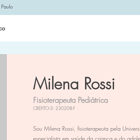
 Paulo
co
Milena Rossi
Fisioterapeuta Pediátrica
CREFITO-3: 230208-F
Sou Milena Rossi, fisioterapeuta pela Univer
especialista em saúde da criança e do adol