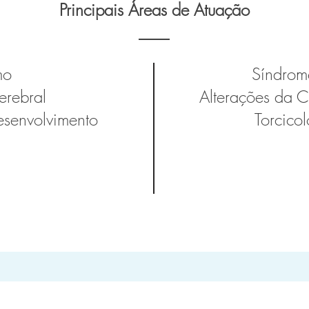
Principais ​Áreas de Atuação
mo
Síndrom
erebral
Alterações da 
esenvolvimento
Torcico