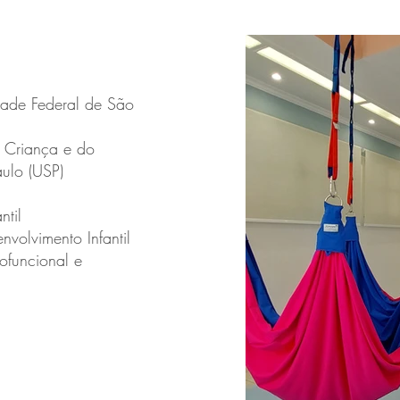
dade Federal de São
a Criança e do
ulo (USP)
ntil
volvimento Infantil
rofuncional e