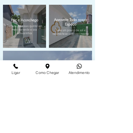
Aproveite Todo nosso
Paz e Aconchego
Espaço
Desfrute de nosso quintal em
meio ao verde e aos
Tome um pouco de sol e
passarinhos
reconecte-se com sigo mesmo
Ligar
Como Chegar
Atendimento
Local de Fácil Acesso
Estacionamento Gratuito
Ao Lado do Metrô Sumaré