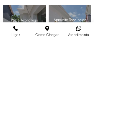
Aproveite Todo nosso
Paz e Aconchego
Espaço
Desfrute de nosso quintal em
meio ao verde e aos
Tome um pouco de sol e
passarinhos
reconecte-se com sigo mesmo
Ligar
Como Chegar
Atendimento
Local de Fácil Acesso
Estacionamento Gratuito
Ao Lado do Metrô Sumaré