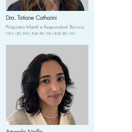
Dra. Tatiane Catharini
Psiquiatra Infantil e Responsável Técnica
CRM 183.394 | RQE 88.106 | RQE 881.061
Amanda Nailla