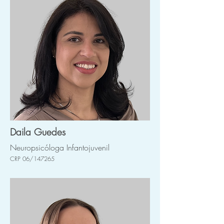
Daila Guedes
Neuropsicóloga Infantojuvenil
CRP 06/147265