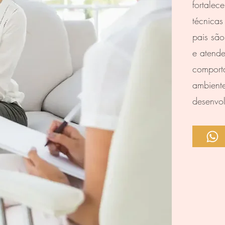
fortalec
técnicas
pais sã
e atende
comport
ambiente
desenvol