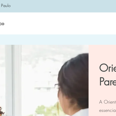
 Paulo
co
Ori
Pare
A Orient
essenci